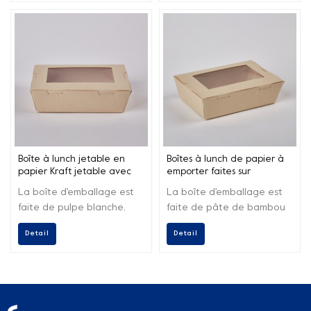
usage unique et à soutenir
conçus pour les repas à
des pratiques
emporter ou à emporter.
respectueuses de
l'environnement.
Boîte à lunch jetable en
Boîtes à lunch de papier à
papier Kraft jetable avec
emporter faites sur
boîte brune pour aliments
commande d'usine avec la
La boîte d'emballage est
La boîte d'emballage est
recyclables à emporter
fenêtre d'ANIMAL FAMILIER
faite de pulpe blanche,
faite de pâte de bambou
avec fenêtre transparente
brune et de bambou et
blanche et de papier kraft,
Detail
Detail
trois tailles sont
et vous avez le choix entre
disponibles : petite,
cinq tailles : #1, #2, #3, #4
moyenne, grande. Pendant
et #8.
ce temps, le carton solide
de la boîte d'emballage