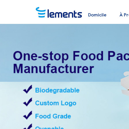
Domicile
À P