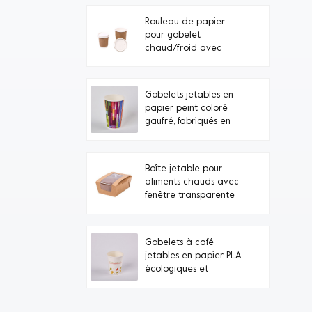
Rouleau de papier
pour gobelet
chaud/froid avec
couvercle en carton
Gobelets jetables en
papier peint coloré
gaufré, fabriqués en
Chine (vente en gros)
Boîte jetable pour
aliments chauds avec
fenêtre transparente
Gobelets à café
jetables en papier PLA
écologiques et
personnalisés sous
marque privée