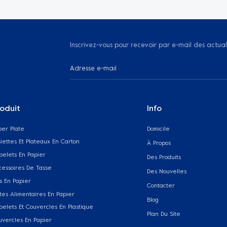
Inscrivez-vous pour recevoir par e-mail des actual
oduit
Info
per Plate
Domicile
iettes Et Plateaux En Carton
À Propos
belets En Papier
Des Produits
cessoires De Tasse
Des Nouvelles
s En Papier
Contacter
tes Alimentaires En Papier
Blog
belets Et Couvercles En Plastique
Plan Du Site
uvercles En Papier