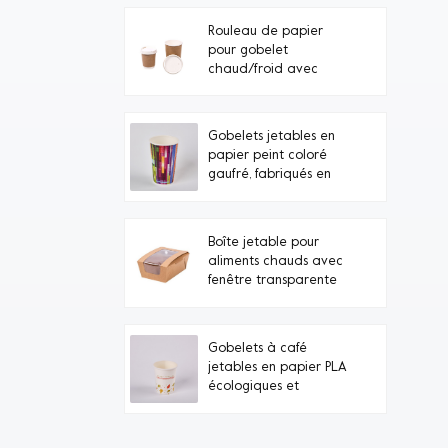
Rouleau de papier
pour gobelet
chaud/froid avec
couvercle en carton
Gobelets jetables en
papier peint coloré
gaufré, fabriqués en
Chine (vente en gros)
Boîte jetable pour
aliments chauds avec
fenêtre transparente
Gobelets à café
jetables en papier PLA
écologiques et
personnalisés sous
marque privée