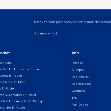
Inscrivez-vous pour recevoir par e-mail des actual
oduit
Info
per Plate
Domicile
iettes Et Plateaux En Carton
À Propos
belets En Papier
Des Produits
cessoires De Tasse
Des Nouvelles
s En Papier
Contacter
tes Alimentaires En Papier
Blog
belets Et Couvercles En Plastique
Plan Du Site
uvercles En Papier