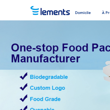
Domicile
À P