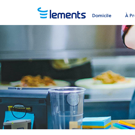
Domicile
À P