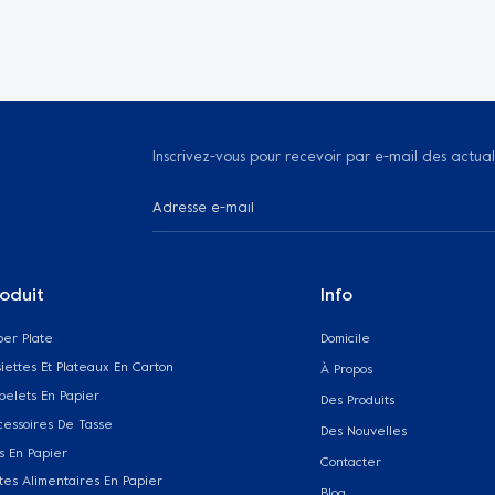
Inscrivez-vous pour recevoir par e-mail des actual
oduit
Info
per Plate
Domicile
iettes Et Plateaux En Carton
À Propos
belets En Papier
Des Produits
cessoires De Tasse
Des Nouvelles
s En Papier
Contacter
tes Alimentaires En Papier
Blog