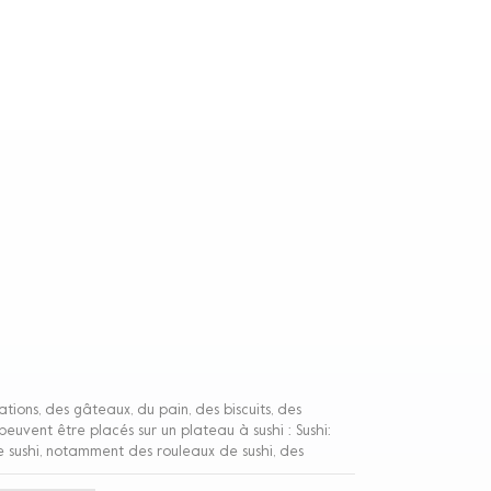
ations, des gâteaux, du pain, des biscuits, des
peuvent être placés sur un plateau à sushi : Sushi:
 de sushi, notamment des rouleaux de sushi, des
 riz et de sashimi ou d'autres ingrédients. Sashimis: