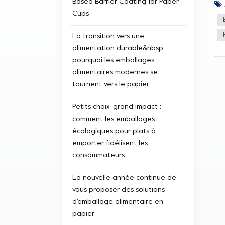
Based Barrier Coating for Paper
Pla
les
Cups
et 
cre
La transition vers une
esc
alimentation durable&nbsp;:
sél
rou
pourquoi les emballages
pla
alimentaires modernes se
une
tournent vers le papier
ren
de l
Petits choix, grand impact :
comment les emballages
écologiques pour plats à
emporter fidélisent les
consommateurs
La nouvelle année continue de
vous proposer des solutions
d'emballage alimentaire en
papier