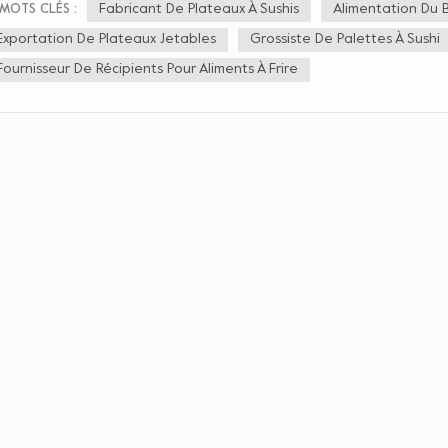
teaux de sushis conviennent également pour contenir divers types de sashim
Fabricant De Plateaux À Sushis
Alimentation Du 
MOTS CLÉS :
 crevettes, etc., et sont généralement servis avec du wasabi, de la sauce s
Exportation De Plateaux Jetables
Grossiste De Palettes À Sushi
des sashimis, les plateaux à sushis peuvent également être utilisés pour c
vettes frites, des saucisses grillées, du poisson grillé, des yakitori, des rou
Fournisseur De Récipients Pour Aliments À Frire
alopes. Gâteaux et pains : La conception du couvercle transparent du p
ectionner leurs gâteaux et pains préférés, qui peuvent être remplis de peti
leaux de tigre, de pains de boulangerie, de fromages, de croissants, etc. L
teaux à sushi pour contenir des légumes et des fruits pour une personn
 salade de fruits, des pommes de terre, des oignons, etc. Dans l’ensemble
dent parfait pour servir une variété d’aliments. N'hésitez pas à l'achete
'utiliser !