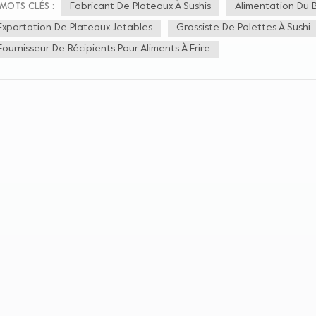
teaux de sushis conviennent également pour contenir divers types de sashim
Fabricant De Plateaux À Sushis
Alimentation Du 
MOTS CLÉS :
 crevettes, etc., et sont généralement servis avec du wasabi, de la sauce s
Exportation De Plateaux Jetables
Grossiste De Palettes À Sushi
des sashimis, les plateaux à sushis peuvent également être utilisés pour c
vettes frites, des saucisses grillées, du poisson grillé, des yakitori, des rou
Fournisseur De Récipients Pour Aliments À Frire
alopes. Gâteaux et pains : La conception du couvercle transparent du p
ectionner leurs gâteaux et pains préférés, qui peuvent être remplis de peti
leaux de tigre, de pains de boulangerie, de fromages, de croissants, etc. L
teaux à sushi pour contenir des légumes et des fruits pour une personn
 salade de fruits, des pommes de terre, des oignons, etc. Dans l’ensemble
dent parfait pour servir une variété d’aliments. N'hésitez pas à l'achete
'utiliser !