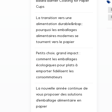
Based Barrier Coating for Paper
Pla
les
Cups
et 
cre
La transition vers une
esc
alimentation durable&nbsp;:
sél
rou
pourquoi les emballages
pla
alimentaires modernes se
une
tournent vers le papier
ren
de l
Petits choix, grand impact :
comment les emballages
écologiques pour plats à
emporter fidélisent les
consommateurs
La nouvelle année continue de
vous proposer des solutions
d'emballage alimentaire en
papier