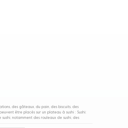
ations, des gâteaux, du pain, des biscuits, des
peuvent être placés sur un plateau à sushi : Sushi:
 de sushi, notamment des rouleaux de sushi, des
 riz et de sashimi ou d'autres ingrédients. Sashimis: