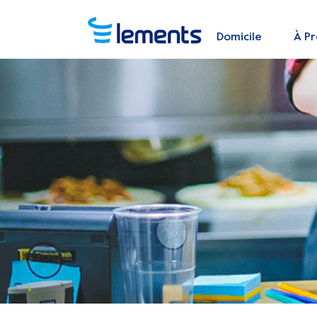
Domicile
À P