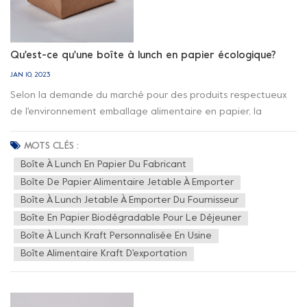
Qu'est-ce qu'une boîte à lunch en papier écologique?
JAN 10, 2023
Selon la demande du marché pour des produits respectueux
de l'environnement emballage alimentaire en papier, la
nouvelle société d'éléments a développé #1, #2, #3, #5, #8 sur
cinq modèles. Ils correspondent à différentes tailles de
MOTS CLÉS :
capacité. Matériau de papier à pâte de bambou （Boîte à
Boîte À Lunch En Papier Du Fabricant
lunch en papier de bambou）est fait de PLA ou d'un film de
Boîte De Papier Alimentaire Jetable À Emporter
revêtement à base d'eau. Ils garantissent qu'après l'utilisation
Boîte À Lunch Jetable À Emporter Du Fournisseur
du produit, ils peuvent favoriser le recyclage et la
Boîte En Papier Biodégradable Pour Le Déjeuner
biodégradation des matériaux en papier pour éviter la
Boîte À Lunch Kraft Personnalisée En Usine
pollution blanche causée par l'environnement. obtenir plus
Boîte Alimentaire Kraft D'exportation
d'informations sur les emballages en papier alimentaire, notre
site web www.elementscup.com