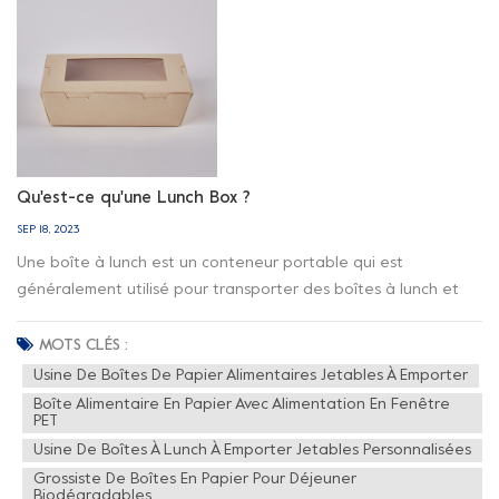
Qu'est-ce qu'une Lunch Box ?
SEP 18, 2023
Une boîte à lunch est un conteneur portable qui est
généralement utilisé pour transporter des boîtes à lunch et
des collations à l'école, au travail, en pique-nique ou tout
autre repas au restaurant. Il s'agit d'un récipient en forme de
MOTS CLÉS :
boîte conçu pour contenir les aliments de manière sûre et
Usine De Boîtes De Papier Alimentaires Jetables À Emporter
pratique. Les boîtes à lunch sont couramment utilisées par les
Boîte Alimentaire En Papier Avec Alimentation En Fenêtre
PET
étudiants, les navetteurs et tous ceux qui préfèrent apporter
de la nourriture de chez eux. Ils constituent un moyen pratique
Usine De Boîtes À Lunch À Emporter Jetables Personnalisées
et organisé de transporter et de stocker les aliments, en les
Grossiste De Boîtes En Papier Pour Déjeuner
Biodégradables