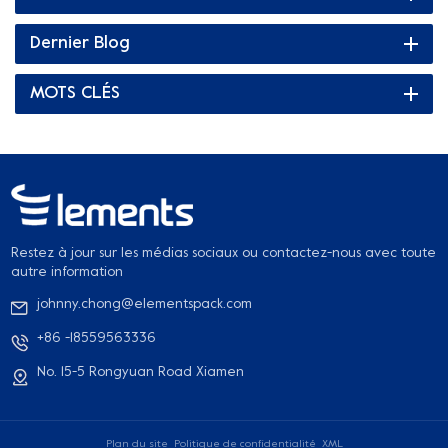
et compostable, donc après utilisation boîtes en papier peut
se décomposer naturellement au fil du temps sans laisser de
Dernier Blog
pollution à long terme. De plus, le remplacement du plastique
par du papier réduit le besoin de matériaux à base de
MOTS CLÉS
pétrole, contribuant ainsi à réduire les émissions de gaz à
effet de serre. 5. Personnalisation : Boîtes en papier peut être
personnalisé avec des messages de marque, des logos et des
détails sur le produit. Cela permet aux entreprises de créer
des emballages visuellement attrayants qui communiquent
efficacement l’image de marque et attirent les clients. 6.
Préférence des consommateurs : De nombreux consommateurs
Restez à jour sur les médias sociaux ou contactez-nous avec toute
préfèrent les emballages en papier aux emballages en
autre information
plastique car ils sont naturels, esthétiques et respectueux de
johnny.chong@elementspack.com
l’environnement.
+86 -18559563336
No. 15-5 Rongyuan Road Xiamen
Plan du site
Politique de confidentialité
XML