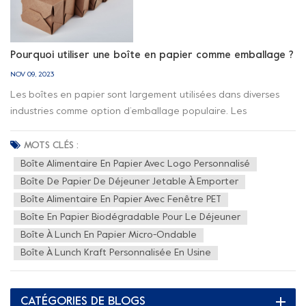
Pourquoi utiliser une boîte en papier comme emballage ?
NOV 09, 2023
Les boîtes en papier sont largement utilisées dans diverses
industries comme option d’emballage populaire. Les
avantages de l’emballage en boîte en papier sont les suivants
: 1. Polyvalent : Boîtes en papier peut être facilement plié,
MOTS CLÉS :
coupé et moulé pour s'adapter à une variété de formes et de
Boîte Alimentaire En Papier Avec Logo Personnalisé
tailles et peut être utilisé pour emballer différents types de
Boîte De Papier De Déjeuner Jetable À Emporter
produits 2. Léger : le papier est relativement léger par
Boîte Alimentaire En Papier Avec Fenêtre PET
rapport à d’autres matériaux d’emballage tels que le métal ou
Boîte En Papier Biodégradable Pour Le Déjeuner
le verre. Cela contribue à réduire les coûts de transport et la
Boîte À Lunch En Papier Micro-Ondable
consommation d’énergie. 3. Recyclabilité : Le papier peut être
Boîte À Lunch Kraft Personnalisée En Usine
recyclé plusieurs fois pour produire de nouveaux produits en
papier, réduisant ainsi l'impact sur l'environnement. 4.
Respectueux de l'environnement : le papier est biodégradable
CATÉGORIES DE BLOGS