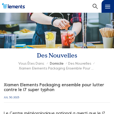
Des Nouvelles
Vous Êtes Dans:
Domicile
Des Nouvelles
/
/
/
Xiamen Elements Packaging Ensemble Pour Lutter Contre Le 17 Super Typhon
Xiamen Elements Packaging ensemble pour lutter
contre le 17 super typhon
JUL 30, 2023
Le Centre météorologique national a averti que le 17