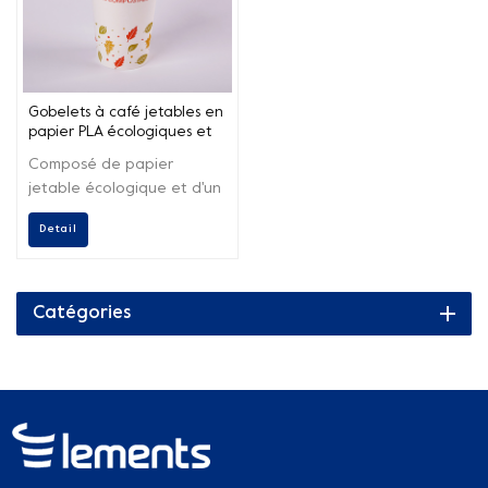
Gobelets à café jetables en
papier PLA écologiques et
personnalisés sous marque
Composé de papier
privée
jetable écologique et d'un
revêtement en PLA, il est
Detail
compostable
industriellement et
domestiquement.
Catégories