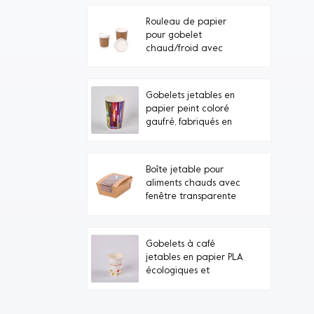
Rouleau de papier
pour gobelet
chaud/froid avec
couvercle en carton
Gobelets jetables en
papier peint coloré
gaufré, fabriqués en
Chine (vente en gros)
Boîte jetable pour
aliments chauds avec
fenêtre transparente
Gobelets à café
jetables en papier PLA
écologiques et
personnalisés sous
marque privée