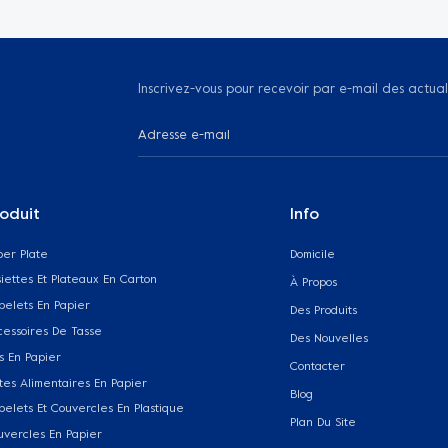
Inscrivez-vous pour recevoir par e-mail des actual
oduit
Info
per Plate
Domicile
iettes Et Plateaux En Carton
À Propos
belets En Papier
Des Produits
cessoires De Tasse
Des Nouvelles
s En Papier
Contacter
tes Alimentaires En Papier
Blog
belets Et Couvercles En Plastique
Plan Du Site
uvercles En Papier