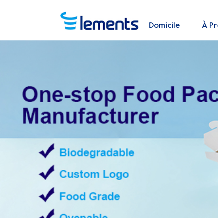
Domicile
À P