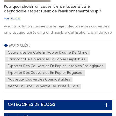
Pourquoi choisir un couvercle de tasse à café
dégradable respectueux de l'environnement&nbsp;?
MAY 09, 2023
Avec la pollution causée par le rejet aléatoire des couvercles
en plastique après un grand nombre d'utilisations, afin de faire
face au problème de plus en plus grave de l'élimination de la
pollution plastique, divers pays du monde ont progressivement
MOTS CLÉS :
lancé des travaux d'interdiction du plastique. En raison de sa
Couvercles De Café En Papier D'usine De Chine
nature non plastique, nos couvercles en papier jetables pour
Fabricant De Couvercles En Papier Empilables
la protection de l'environnement prennent en charge
Exporter Des Couvercles En Papier Jetables Écologiques
l'utilisation de boissons froides et chaudes et présentent des
Exporter Des Couvercles En Papier Bagasee
avantages incomparables en termes d'utilisation fonctionnelle
Nouveaux Couvercles Compostables
et de protection de l'environnement. Tout d'abord, le
Vente En Gros Couvercle De Tasse À Café
matériau est un matériau de pâte à papier naturel,
écologique, recyclable et dégradable, ainsi qu'un revêtement
de protection de l'environnement sans plastique ou un
CATÉGORIES DE BLOGS
revêtement dégradable en PLA. En termes de matériau, nous
avons évité le problème d'être incapable de recycler et non