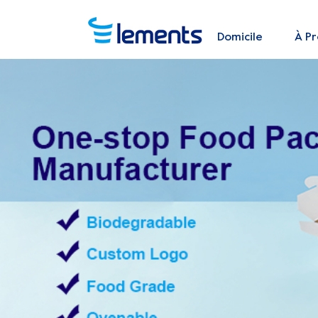
Domicile
À P