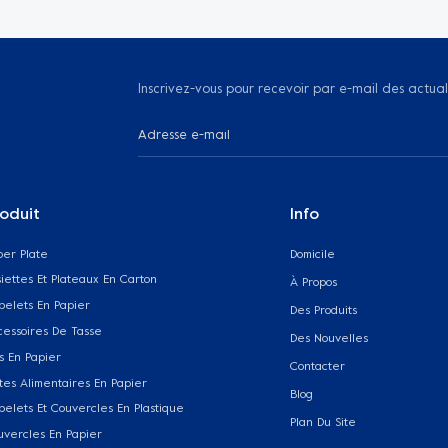
Inscrivez-vous pour recevoir par e-mail des actual
oduit
Info
per Plate
Domicile
iettes Et Plateaux En Carton
À Propos
belets En Papier
Des Produits
cessoires De Tasse
Des Nouvelles
s En Papier
Contacter
tes Alimentaires En Papier
Blog
belets Et Couvercles En Plastique
Plan Du Site
uvercles En Papier