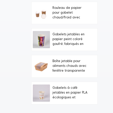
Rouleau de papier
pour gobelet
chaud/froid avec
couvercle en carton
Gobelets jetables en
papier peint coloré
gaufré, fabriqués en
Chine (vente en gros)
Boîte jetable pour
aliments chauds avec
fenêtre transparente
Gobelets à café
jetables en papier PLA
écologiques et
personnalisés sous
marque privée