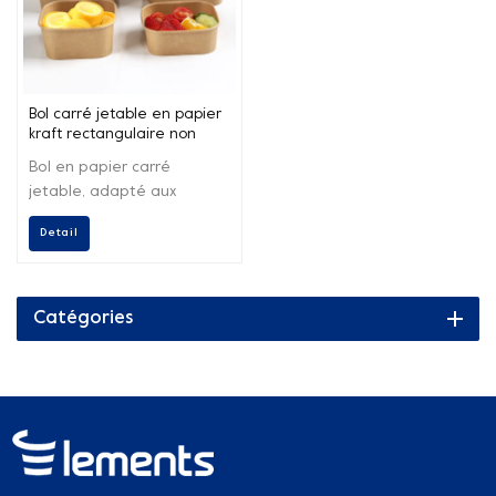
Bol carré jetable en papier
kraft rectangulaire non
PFAS, fabricant chinois
Bol en papier carré
personnalisé
jetable, adapté aux
emballages alimentaires
Detail
chinois.
Catégories