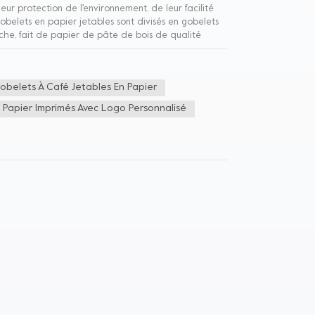
eur protection de l'environnement, de leur facilité
gobelets en papier jetables sont divisés en gobelets
e, fait de papier de pâte de bois de qualité
utilisé pour contenir de l'eau potable. Son avantage
papier double couche, sur la base d'une tasse à une
de production, il existe tasses de mur d'ondulation,
obelets À Café Jetables En Papier
our contenir des boissons chaudes, telles que du café
 le gobelet en papier a une haute résistance, un
 Papier Imprimés Avec Logo Personnalisé