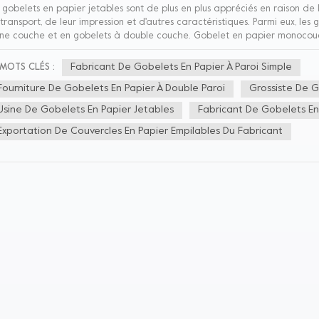
 gobelets en papier jetables sont de plus en plus appréciés en raison de l
transport, de leur impression et d'autres caractéristiques. Parmi eux, les 
ne couche et en gobelets à double couche. Gobelet en papier monocouch
mentaire et d'un revêtement de qualité alimentaire. Il est généralement 
 que le prix est inférieur et que l'effet d'impression est bon. Gobelet en 
Fabricant De Gobelets En Papier À Paroi Simple
MOTS CLÉS :
le couche collée sur une couche de papier. Selon les différents processus 
Fourniture De Gobelets En Papier À Double Paroi
Grossiste De G
ses de mur de relief, tasses à double paroi. Il est généralement utilisé p
du thé au lait. L'avantage du gobelet en papier à double couche est que
Usine De Gobelets En Papier Jetables
Fabricant De Gobelets En
 effet d'isolation thermique et un bel aspect antidérapant.
Exportation De Couvercles En Papier Empilables Du Fabricant