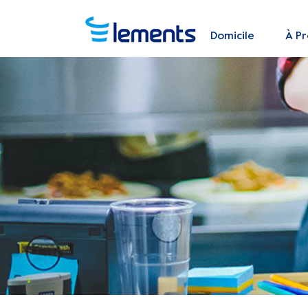
Domicile
À P