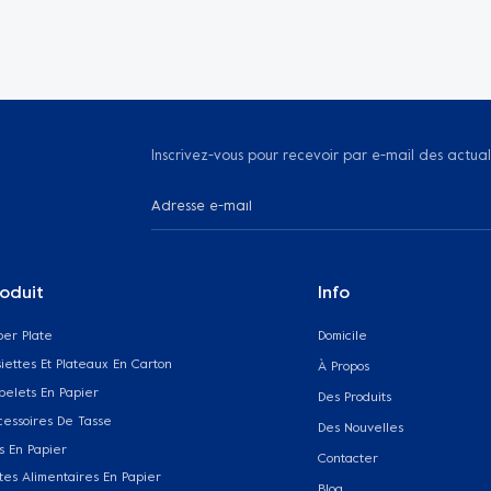
Inscrivez-vous pour recevoir par e-mail des actual
oduit
Info
per Plate
Domicile
iettes Et Plateaux En Carton
À Propos
belets En Papier
Des Produits
cessoires De Tasse
Des Nouvelles
s En Papier
Contacter
tes Alimentaires En Papier
Blog