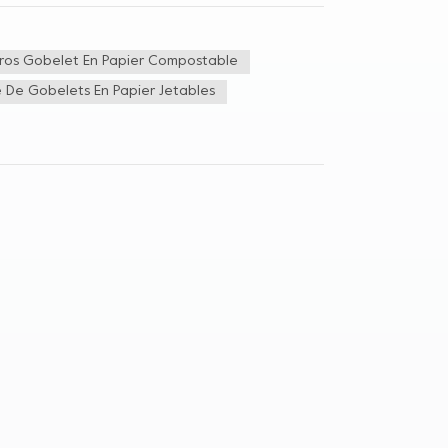
n papier à simple couche sont généralement utilisés
érence à l'intérieur et à l'extérieur du gobelet en
ide dans la coupelle est basse, la paroi de la
ros Gobelet En Papier Compostable
ttes d'eau se forment à la surface. Si l'eau reste
nt. Le revêtement à l'intérieur et à l'extérieur du
e De Gobelets En Papier Jetables
 principe du gobelet en papier à double revêtement.
t utilisés pour contenir des boissons froides.