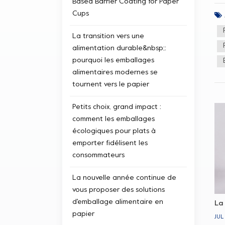
Based Barrier Coating for Paper
rés
pou
Cups
pap
cou
La transition vers une
lon
alimentation durable&nbsp;:
gob
pourquoi les emballages
Par
alimentaires modernes se
tournent vers le papier
Petits choix, grand impact :
comment les emballages
écologiques pour plats à
emporter fidélisent les
consommateurs
La nouvelle année continue de
vous proposer des solutions
d'emballage alimentaire en
La
papier
JUL