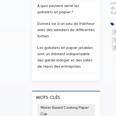
Les
A quoi peuvent servir les
de 
gobelets en papier ?
à u
ali
est
Donnez vie à un peu de fraîcheur
seu
avec des saladiers de différentes
tas
formes
et 
bon
Les gobelets en papier jetables
sont un élément indispensable
des garde-manger et des salles
de repos des entreprises.
MOTS CLÉS
Water Based Coating Paper
Cup