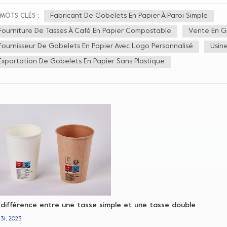
istance à l'eau du gobelet et éviter les fuites de liquide. Les gobelets e
r contenir des boissons chaudes. Gobelet en papier double couche fait réf
Fabricant De Gobelets En Papier À Paroi Simple
MOTS CLÉS :
ier, chacun a une couche de revêtement. Lorsque la température du liqu
Fourniture De Tasses À Café En Papier Compostable
Vente En G
pelle entre en contact avec la température de l'air et de petites gouttele
gtemps, la tasse deviendra molle et ne pourra pas être utilisée normaleme
Fournisseur De Gobelets En Papier Avec Logo Personnalisé
Usin
elet pour améliorer la résistance à l'eau de la paroi du gobelet est le
 conséquent, les gobelets en papier à double revêtement sont généralemen
Exportation De Gobelets En Papier Sans Plastique
 différence entre une tasse simple et une tasse double
 31, 2023