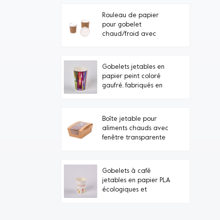
Rouleau de papier
pour gobelet
chaud/froid avec
couvercle en carton
Gobelets jetables en
papier peint coloré
gaufré, fabriqués en
Chine (vente en gros)
Boîte jetable pour
aliments chauds avec
fenêtre transparente
Gobelets à café
jetables en papier PLA
écologiques et
personnalisés sous
marque privée