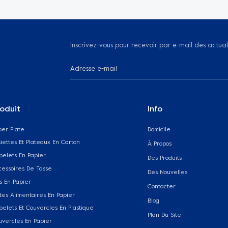
Inscrivez-vous pour recevoir par e-mail des actual
oduit
Info
per Plate
Domicile
iettes Et Plateaux En Carton
À Propos
belets En Papier
Des Produits
cessoires De Tasse
Des Nouvelles
s En Papier
Contacter
tes Alimentaires En Papier
Blog
belets Et Couvercles En Plastique
Plan Du Site
uvercles En Papier