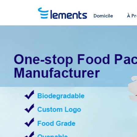
Domicile
À P