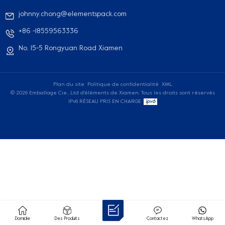
johnny.chong@elementspack.com
+86 -18559563336
No. 15-5 Rongyuan Road Xiamen
Plan du site
Politique de confidentialité
XML
© 2026 Emballage Cie., Ltd d'éléments de Xiamen. Tous les droits sont réservés
IPv6 RÉSEAU PRIS EN CHARGE
Domicile
Des Produits
Contactez
WhatsApp