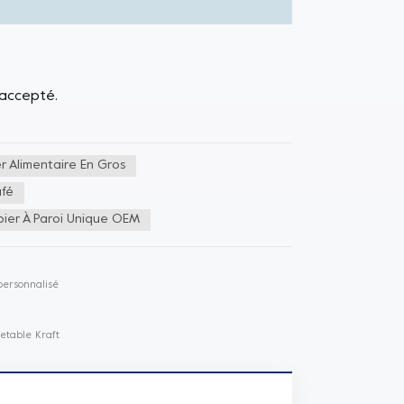
 accepté.
r Alimentaire En Gros
afé
ier À Paroi Unique OEM
personnalisé
etable Kraft