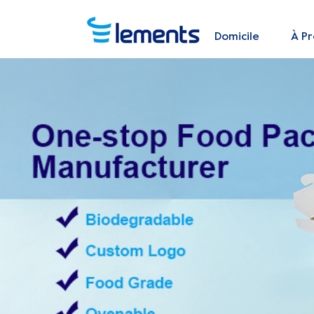
Domicile
À P