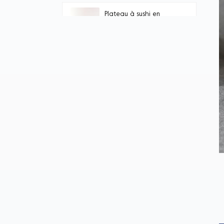
en PET, avec couvercle
Plateau à sushi en
transparent.
papier brun recyclable
Plateau à sushis en
papier kraft sans
plastique
Tasse de coke en
papier jetable
personnalisée de 22 oz
Rouleau de papier pour
gobelet chaud/froid
avec couvercle en
carton