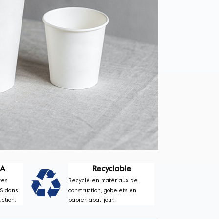
FA
Recyclable
res
Recyclé en matériaux de
AS dans
construction, gobelets en
ction.
papier, abat-jour.