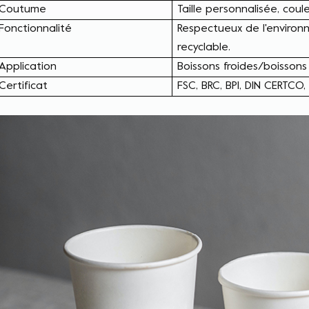
Coutume
Taille personnalisée, coul
Fonctionnalité
Respectueux de l'environ
recyclable.
Application
Boissons froides/boisson
Certificat
FSC, BRC, BPI, DIN CERTCO