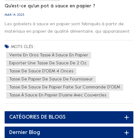
Qu'est-ce qu'un pot à sauce en papier ?
MAR 14, 2023
Les gobelets à sauce en papier sont fabriqués à partir de
matériaux en papier de qualité alimentaire, qui apparaissent
dans la restauration rapide occidentale pour l'assaisonnement
et la coloration des aliments, ce qui peut augmenter l'attrait
MOTS CLÉS :
des aliments. Mais quelles sont les raisons de choisir les
Vente En Gros Tasse À Sauce En Papier
meilleures tasses à sauce, jetons un coup d'œil aux astuces. 1.
Exporter Une Tasse De Sauce De 2 Oz
Imperméable et résistant à l'huileLes coupelles à sauce ont
Tasse De Sauce D'OEM 4 Onces
d'excellentes propriétés d'étanchéité à l'air et anti-fuite, qui
Tasse De Papier De Sauce De Fournisseur
proviennent du pressage à chaud pendant notre processus
Tasse De Sauce De Papier Faite Sur Commande D'OEM
de production pour assurer l'adhérence étroite entre les
Tasse À Sauce En Papier D'usine Avec Couvercles
papiers. La sauce est complète. 2. Couverture en papier
écologique appropriéeEn plus de la production de pots à
sauce, nous avons également produit des couvercles assortis
CATÉGORIES DE BLOGS
qui peuvent s'adapter parfaitement aux pots à sauce, ce qui
permet un emballage à emporter. Imaginez que pendant le
Dernier Blog
trajet, nos coupelles à sauce ne feront pas fuir la sauce à