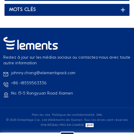
cause des chocs. 3. Écologique et biodégradableNos coupelles
MOTS CLÉS
à sauce peuvent être recyclées après utilisation. En raison des
caractéristiques du revêtement de surface, les ménages
individuels peuvent également participer à l'élimination des
pots à sauce, et nous pouvons réduire l'investissement des
ressources publiques dans le recyclage. 4. Communiquez la
valeur de votre marqueLes gobelets à sauce que nous
produisons peuvent être personnalisés avec le logo de votre
Restez à jour sur les médias sociaux ou contactez-nous avec toute
marque et l'impression de style, ce qui signifie que vous pouvez
autre information
transmettre votre marque, transmettre vos valeurs et étendre
johnny.chong@elementspack.com
votre influence sur le marché, rendre vos produits plus
+86 -18559563336
populaires, gagner en compétitivité sur le marché.
No. 15-5 Rongyuan Road Xiamen
Plan du site
Politique de confidentialité
XML
© 2026 Emballage Cie., Ltd d'éléments de Xiamen. Tous les droits sont réservés
IPv6 RÉSEAU PRIS EN CHARGE