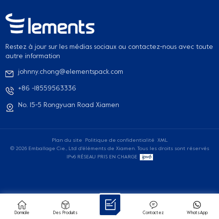
Restez à jour sur les médias sociaux ou contactez-nous avec toute
autre information
johnny.chong@elementspack.com
+86 -18559563336
No. 15-5 Rongyuan Road Xiamen
Plan du site
Politique de confidentialité
XML
© 2026 Emballage Cie., Ltd d'éléments de Xiamen. Tous les droits sont réservés
IPv6 RÉSEAU PRIS EN CHARGE
Domicile
Des Produits
Contactez
WhatsApp