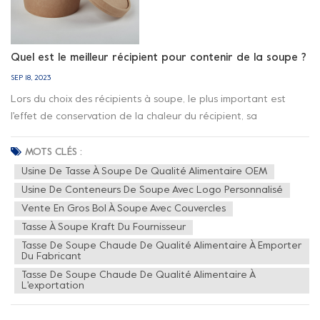
Quel est le meilleur récipient pour contenir de la soupe ?
SEP 18, 2023
Lors du choix des récipients à soupe, le plus important est
l'effet de conservation de la chaleur du récipient, sa
portabilité et l'empêchement des fuites de la soupe. Notre
récipient à soupe jetable avec couvercle non seulement
MOTS CLÉS :
répond aux exigences ci-dessus, mais peut également être
Usine De Tasse À Soupe De Qualité Alimentaire OEM
passé au micro-ondes. Vous pouvez également choisir
Usine De Conteneurs De Soupe Avec Logo Personnalisé
différentes tailles et matériaux selon la contenance de la
Vente En Gros Bol À Soupe Avec Couvercles
soupe.Comme option pratique et abordable, récipients à
Tasse À Soupe Kraft Du Fournisseur
soupe jetables sont bien adaptés comme contenants à
Tasse De Soupe Chaude De Qualité Alimentaire À Emporter
emporter pour faciliter le transport et la conservation de
Du Fabricant
votre soupe.Pendant ce temps, depuis notre récipients à
Tasse De Soupe Chaude De Qualité Alimentaire À
L'exportation
soupe sont biodégradables et jetables, opter pour cela est
plus bénéfique pour protéger la terre et réduire la pollution