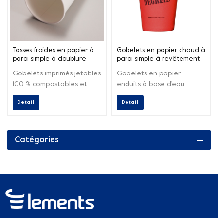
Tasses froides en papier à
Gobelets en papier chaud à
paroi simple à doublure
paroi simple à revêtement
aqueuse de 12 oz
aqueux de 12 oz
Gobelets imprimés jetables
Gobelets en papier
100 % compostables et
enduits à base d'eau
biodégradables,
jetables et respectueux de
Detail
Detail
respectueux de
l'environnement,
l'environnement.
professionnels et
personnalisés, qui peuvent
être compostés à la
Catégories
maison.