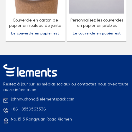
Couvercle en carton de
Personnalisez les couvercles
papier en rouleau de jante
en papier empilables
jetable pour tasse chaude
jetables compostables
Le couvercle en papier est
Le couvercle en papier est
et froide
écologiques
spécialement conçu pour les
spécialement conçu pour les
gobelets en papier. Vous
gobelets en papier. Vous
pouvez boire avec la bouche
pouvez boire avec la bouche
ou avec une paille.
ou avec une paille.
Restez à jour sur les médias sociaux ou contactez-nous avec toute
autre information
johnny.chong@elementspack.com
+86 -18559563336
No. 15-5 Rongyuan Road Xiamen