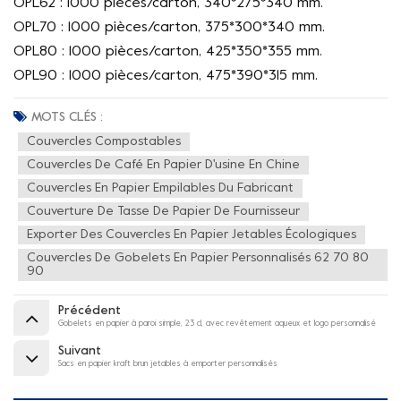
OPL62 : 1000 pièces/carton, 340*275*340 mm.
OPL70 : 1000 pièces/carton, 375*300*340 mm.
OPL80 : 1000 pièces/carton, 425*350*355 mm.
OPL90 : 1000 pièces/carton, 475*390*315 mm.
MOTS CLÉS :
Couvercles Compostables
Couvercles De Café En Papier D'usine En Chine
Couvercles En Papier Empilables Du Fabricant
Couverture De Tasse De Papier De Fournisseur
Exporter Des Couvercles En Papier Jetables Écologiques
Couvercles De Gobelets En Papier Personnalisés 62 70 80
90
Précédent
Gobelets en papier à paroi simple, 23 cl, avec revêtement aqueux et logo personnalisé
Suivant
Sacs en papier kraft brun jetables à emporter personnalisés