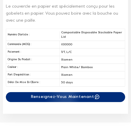
Le couvercle en papier est spécialement conçu pour les
gobelets en papier. Vous pouvez boire avec la bouche ou
avec une paille.
Compostable Disposable Stackable Paper
Numéro D'article :
Lid
100000
Commande (MOQ) :
T/T, L/C
Paiement :
Xiamen
Origine Du Produit :
Plain White/ Bamboo
Couleur :
Xiamen
Port D'expédition :
30 days
Délai De Mise En Œuvre :
Renseignez-Vous Maintenant