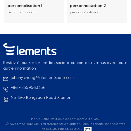
personnalisation 1
personnalisation 2
personnalisation 1
personnalisation 2
Restez à jour sur les médias sociaux ou contactez-nous avec toute
autre information
johnny.chong@elementspack.com
+86 -18559563336
No. 15-5 Rongyuan Road Xiamen
Plan du site
Politique de confidentialité
XML
© 2026 Emballage Cie., Ltd d'éléments de Xiamen. Tous les droits sont réservés
IPv6 RÉSEAU PRIS EN CHARGE