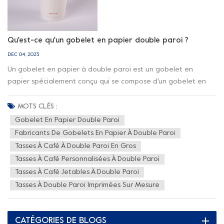
Qu'est-ce qu'un gobelet en papier double paroi ?
DEC 04, 2023
Un gobelet en papier à double paroi est un gobelet en
papier spécialement conçu qui se compose d'un gobelet en
papier et d'un patch extérieur. Cette structure confère aux
gobelets en papier double paroi de meilleures performances
MOTS CLÉS :
en termes de rétention de chaleur et d'isolation. Les gobelets
Gobelet En Papier Double Paroi
en papier à double paroi sont généralement utilisés pour
Fabricants De Gobelets En Papier À Double Paroi
servir des boissons chaudes telles que le café, le thé, le
Tasses À Café À Double Paroi En Gros
chocolat chaud, etc. En raison de la formation d'une couche
Tasses À Café Personnalisées À Double Paroi
isolante entre la couche extérieure du gobelet en papier et la
Tasses À Café Jetables À Double Paroi
couche d'air, la température de l'extérieur est réduite. couche
Tasses À Double Paroi Imprimées Sur Mesure
relativement basse et ne donne pas l'impression que la main
est surchauffée, offrant une meilleure expérience de
préhension et d'utilisation. La couche intérieure en carton est
CATÉGORIES DE BLOGS