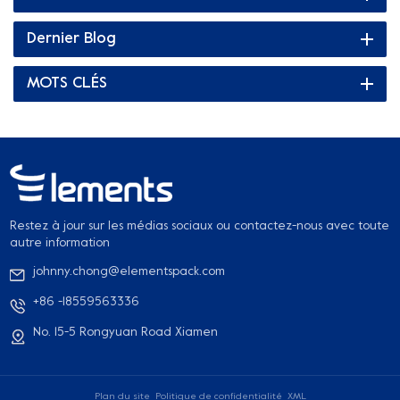
traitée avec un revêtement imperméable pour empêcher les
boissons chaudes de pénétrer dans la couche extérieure du
Dernier Blog
gobelet en papier. La conception du gobelet en papier à
double paroi isole efficacement la chaleur, évite les brûlures et
MOTS CLÉS
garde les boissons chaudes au chaud plus longtemps.
Restez à jour sur les médias sociaux ou contactez-nous avec toute
autre information
johnny.chong@elementspack.com
+86 -18559563336
No. 15-5 Rongyuan Road Xiamen
Plan du site
Politique de confidentialité
XML