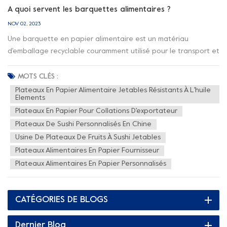
A quoi servent les barquettes alimentaires ?
NOV 02, 2023
Une barquette en papier alimentaire est un matériau
d'emballage recyclable couramment utilisé pour le transport et
la présentation de produits alimentaires. Il a plusieurs
utilisations principales :1. Affichage et marchandisage : De
MOTS CLÉS :
nombreux plateaux en papier alimentaire ont des designs et
Plateaux En Papier Alimentaire Jetables Résistants À L'huile
Elements
des imprimés accrocheurs qui peuvent aider les produits
Plateaux En Papier Pour Collations D'exportateur
alimentaires à attirer l'attention des clients dans un
environnement de vente au détail. Ils peuvent être utilisés
Plateaux De Sushi Personnalisés En Chine
dans une variété de couleurs, de formes et de motifs pour
Usine De Plateaux De Fruits À Sushi Jetables
afficher et transmettre une image de marque, augmentant
Plateaux Alimentaires En Papier Fournisseur
ainsi les ventes et la visibilité des produits.2. Protection du
Plateaux Alimentaires En Papier Personnalisés
transport : Un plateau en papier alimentaire peut fournir une
structure de support solide pour protéger les produits
alimentaires contre les dommages pendant le transport. Il
CATÉGORIES DE BLOGS
peut supporter un certain poids et fournir un support stable
pour garantir que les aliments ne s'inclinent pas, ne
Dernier Blog