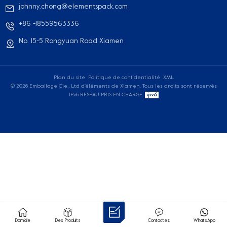
johnny.chong@elementspack.com
+86 -18559563336
No. 15-5 Rongyuan Road Xiamen
Plan du site
Politique de confidentialité
XML
© 2026 Emballage Cie., Ltd d'éléments de Xiamen. Tous les droits sont réservés
IPv6 RÉSEAU PRIS EN CHARGE
Domicile
Des Produits
Contactez
WhatsApp