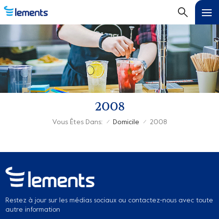
2008
Vous Êtes Dans:
Domicile
2008
/
/
Restez à jour sur les médias sociaux ou contactez-nous avec toute
autre information